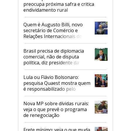
preocupa próxima safra e critica
endividamento rural
Quem é Augusto Billi, novo
secretário de Comércio e
Relações Internacionais do
Mapa
Brasil precisa de diplomacia
comercial, não de disputa
política, diz presidente da
Faesp
Lula ou Flávio Bolsonaro:
pesquisa Quaest mostra quem
é responsabilizado pelo
tarifaço dos EUA
Nova MP sobre dívidas rurais:
veja o que prevê o programa
de renegociação
Frete mínimo: veja o que muda