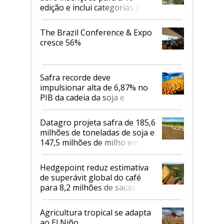
edição e inclui categorias para
cafés Canephora
The Brazil Conference & Expo
cresce 56%
Safra recorde deve
impulsionar alta de 6,87% no
PIB da cadeia da soja e
biodiesel em 2026
Datagro projeta safra de 185,6
milhões de toneladas de soja e
147,5 milhões de milho em
2026/27
Hedgepoint reduz estimativa
de superávit global do café
para 8,2 milhões de sacas
Agricultura tropical se adapta
ao El Niño