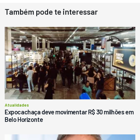
Também pode te interessar
Destaque
Usado
Pá Carregadeira Cat 966
Ano 1987
Londrina
R$
145.000
Consultar
Atualidades
Expocachaça deve movimentar R$ 30 milhões em
Belo Horizonte